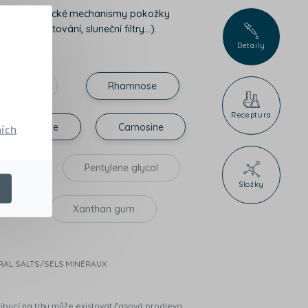
ovávají biologické mechanismy pokožky
liace, matování, sluneční filtry...).
Detaily
phenesin
Rhamnose
h
Receptura
glycyrrhizate
Carnosine
ích
act
Pentylene glycol
Složky
e
Xanthan gum
RAL SALTS/SELS MINÉRAUX
ibucí na trhu může existovat časová prodleva,