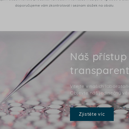
doporučujeme vám zkontrolovat i seznam složek na obalu.
Náš přístup
transparent
Vítejte v našich laboratoř
Objevte náš jedinečný věd
Zjistěte víc