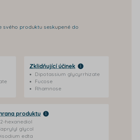
nce svého produktu seskupené do
Zklidňující účinek
Dipotassium glycyrrhizate
ate
Fucose
Rhamnose
hrana produktu
,2-hexanediol
aprylyl glycol
isodium edta