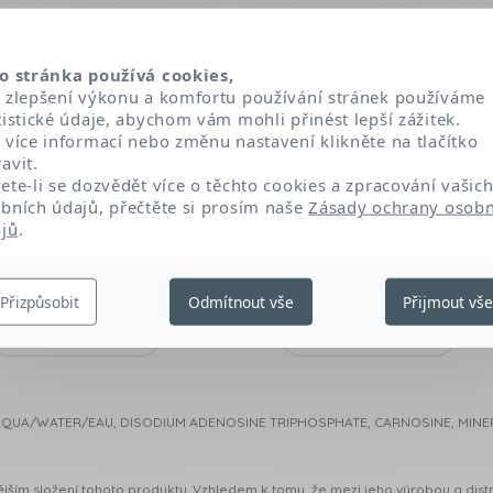
í k očekávané účinnosti produktu: ty, které optimalizují nebo zach
pidů), a ty, které mají velmi specifický fyzikálně-chemický účinek (exfo
o stránka používá cookies,
 zlepšení výkonu a komfortu používání stránek používáme
tistické údaje, abychom vám mohli přinést lepší zážitek.
lycerin
Fructooligosaccharides
Chlor
 více informací nebo změnu nastavení klikněte na tlačítko
avit.
ete-li se dozvědět více o těchto cookies a zpracování vašic
ne glycol
Sodium hyaluronate
Dipotassium 
bních údajů, přečtěte si prosím naše
Zásady ochrany osobn
jů
.
ium adenosine triphosphate
Peumus boldus leaf extr
Přizpůsobit
Odmítnout vše
Přijmout vš
1,2-hexanediol
Caprylyl glycol
e: AQUA/WATER/EAU, DISODIUM ADENOSINE TRIPHOSPHATE, CARNOSINE, MINE
ším složení tohoto produktu. Vzhledem k tomu, že mezi jeho výrobou a distr