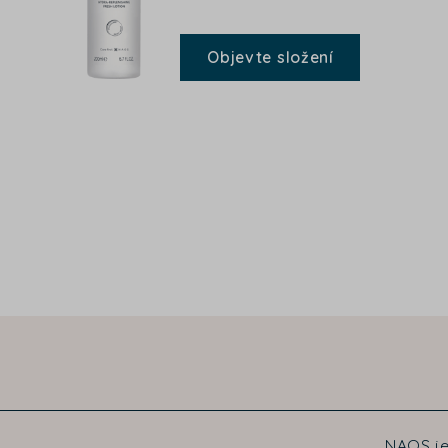
Objevte složení
NAOS je