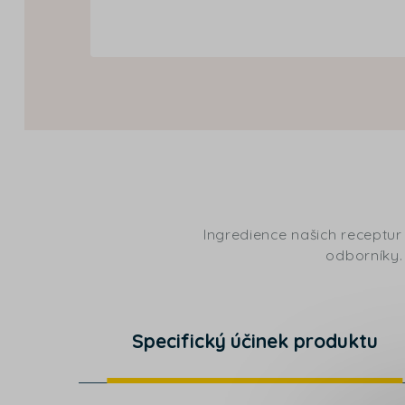
Ingredience našich receptur
odborníky. 
Specifický účinek produktu