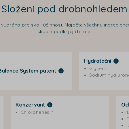
Složení pod drobnohledem
a vybrána pro svoji účinnost. Najděte všechny ingredie
skupin podle jejich role.
Hydratační
Glycerin
 Balance System patent
Sodium hyaluron
Konzervant
Oc
Chlorphenesin
1
C
D