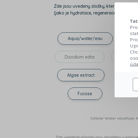
Zde jsou uvedeny složky, které přispívaj
(jako je hydratace, regenerace, doplnění li
Tat
Pro
sta
Aqua/water/eau
G
Pro
Upr
Chc
Disodium edta
Propyle
oso
úda
Algae extract
Disod
Fucose
Cellular Water obsahuj
Zde uvedené přísady jsou obsaženy v nejnověj