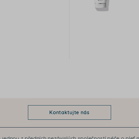
Kontaktujte nás
 jednou z předních nezávislých společností péče o pleť n