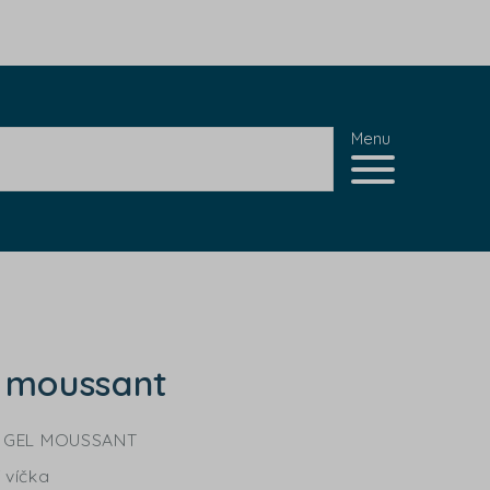
Menu
l moussant
O GEL MOUSSANT
 víčka