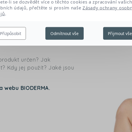
ete-li se dozvědět více o těchto cookies a zpracování vašic
bních údajů, přečtěte si prosím naše
Zásady ochrany osobn
jů
.
Přizpůsobit
Odmítnout vše
Přijmout vš
 produkt určen? Jak
t? Kdy jej použít? Jaké jsou
na webu BIODERMA.