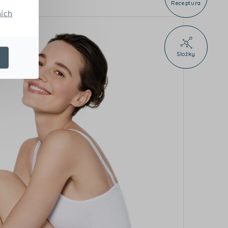
h
Receptura
ích
Složky
e