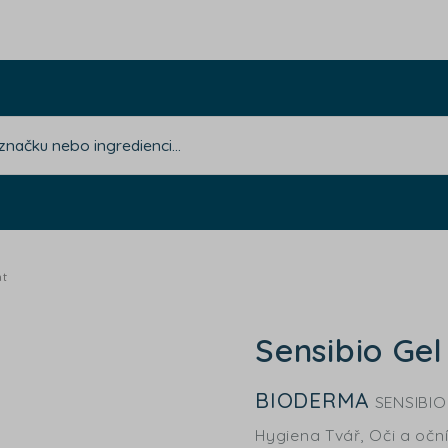
nt
Sensibio Ge
BIODERMA
SENSIBI
Hygiena Tvář, Oči a oční