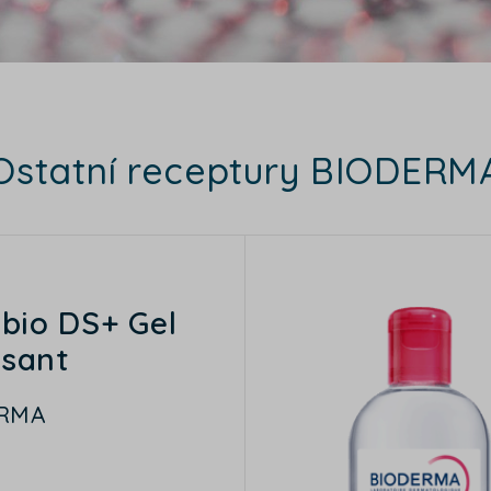
Ostatní receptury BIODERM
ibio DS+ Gel
sant
RMA