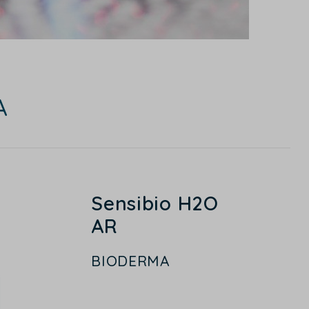
A
Sensibio H2O
AR
BIODERMA