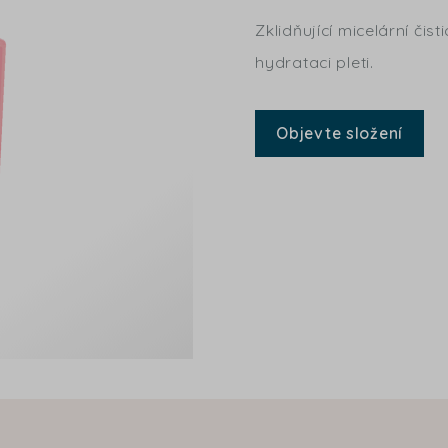
Zklidňující micelární čist
hydrataci pleti.
Objevte složení