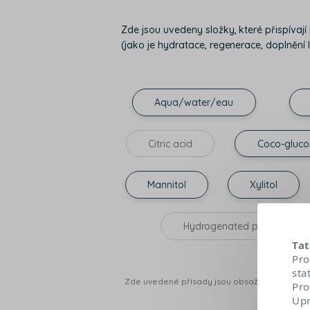
Zde jsou uvedeny složky, které přispívaj
(jako je hydratace, regenerace, doplnění li
Aqua/water/eau
Citric acid
Coco-gluco
Mannitol
Xylitol
Hydrogenated palm glycerid
Tat
Pro
sta
Zde uvedené přísady jsou obsaženy v nejnověj
Pro
Upr