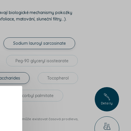
ovávají biologické mechanismy pokožky
liace, matování, sluneční filtry...).
Sodium lauroyl sarcosinate
Peg-90 glyceryl isostearate
accharides
Tocopherol
Ascorbyl palmitate
Detaily
ibucí na trhu může existovat časová prodleva,