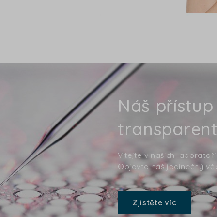
Náš přístup
transparent
Vítejte v našich laboratoř
Objevte náš jedinečný věd
Zjistěte víc