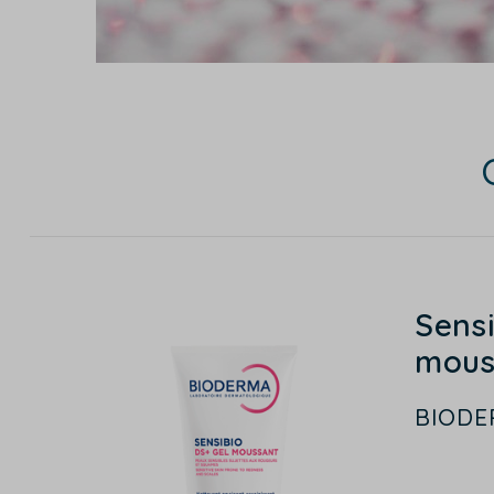
Sens
mous
BIODE