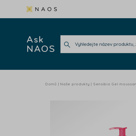
Ask
NAOS
Domů
Naše produkty
Sensibio Gel moussa