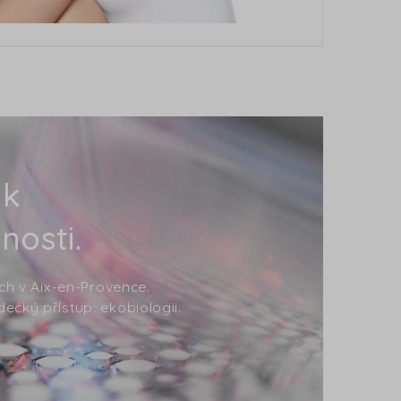
 k
nosti.
ích v Aix-en-Provence.
ecký přístup: ekobiologii.