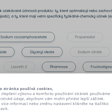
í k očekávané účinnosti produktu: ty, které optimalizují nebo zach
pidů), a ty, které mají velmi specifický fyzikálně-chemický účinek (exfo
Sodium cocoamphoacetate
Propanediol
side
Glyceryl oleate
Sodium citrate
Laureth-2
Rhamnose
Fructooligos
es citrate
Lecithin
o stránka používá cookies,
 zlepšení výkonu a komfortu používání stránek používáme
tistické údaje, abychom vám mohli přinést lepší zážitek.
ším složení tohoto produktu. Vzhledem k tomu, že mezi jeho výrobou a distr
 více informací nebo změnu nastavení klikněte na tlačítko
doporučujeme vám zkontrolovat i seznam složek na obalu.
avit.